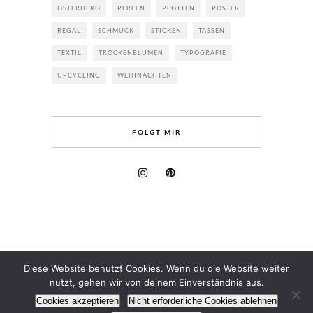
OSTERDEKO
PERLEN
PLOTTEN
POSTER
REGAL
SCHMUCK
STICKEN
TASSEN
TEXTIL
TROCKENBLUMEN
TYPOGRAFIE
UPCYCLING
WEIHNACHTEN
FOLGT MIR
Diese Website benutzt Cookies. Wenn du die Website weiter
nutzt, gehen wir von deinem Einverständnis aus.
Cookies akzeptieren
Nicht erforderliche Cookies ablehnen
(C) 2025 - All Rights Reserved.