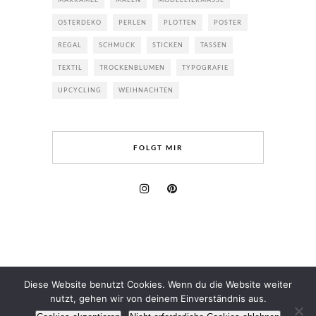
OSTERDEKO
PERLEN
PLOTTEN
POSTER
REGAL
SCHMUCK
STICKEN
TASSEN
TEXTIL
TROCKENBLUMEN
TYPOGRAFIE
UPCYCLING
WEIHNACHTEN
FOLGT MIR
Diese Website benutzt Cookies. Wenn du die Website weiter
nutzt, gehen wir von deinem Einverständnis aus.