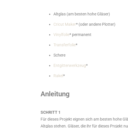
Altglas (am besten hohe Gläser)
Cricut Maker
* (oder andere Plotter)
Vinylfolie
* permanent
Transferfolie
*
Schere
Entgitterwerkzeug
*
Rakel
*
Anleitung
SCHRITT 1
Für dieses Projekt eignen sich am besten hohe Glä
Altglas stehen. Gläser, die ihr für dieses Projekt 