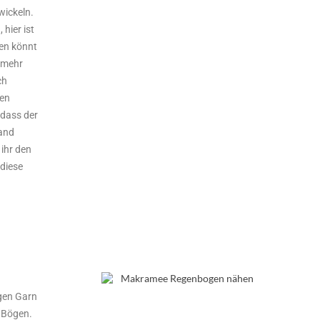
wickeln.
hier ist
den könnt
t mehr
ch
den
 dass der
tand
 ihr den
 diese
gen Garn
 Bögen.