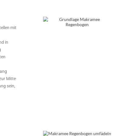
ellen mit
nd in
g
ten
rang
ur Mitte
ang sein,