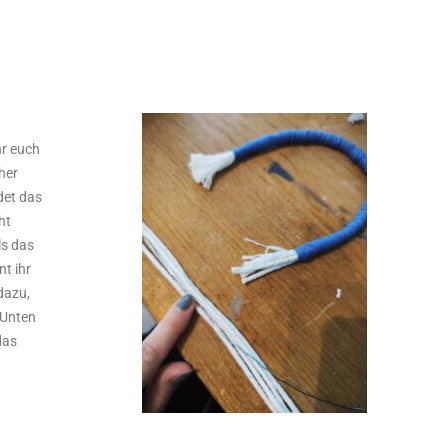
hr euch
her
det das
ht
ls das
nt ihr
dazu,
 Unten
das