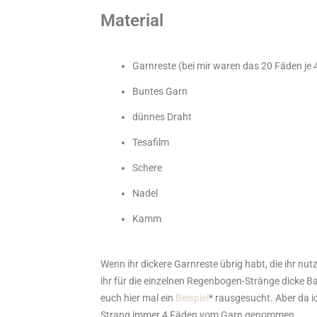
Material
Garnreste (bei mir waren das 20 Fäden je
Buntes Garn
dünnes Draht
Tesafilm
Schere
Nadel
Kamm
Wenn ihr dickere Garnreste übrig habt, die ihr nut
ihr für die einzelnen Regenbogen-Stränge dicke 
euch hier mal ein
Beispiel
* rausgesucht. Aber da i
Strang immer 4 Fäden vom Garn genommen.