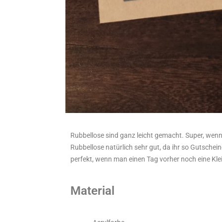
Rubbellose sind ganz leicht gemacht. Super, wen
Rubbellose natürlich sehr gut, da ihr so Gutsche
perfekt, wenn man einen Tag vorher noch eine Klei
Material