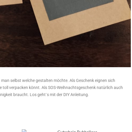
n man selbst welche gestalten möchte. Als Geschenk eignen sich
ine toll verpacken könnt. Als SOS-Weihnachtsgeschenk natürlich auch
nigkeit braucht. Los geht`s mit der DIY Anleitung.