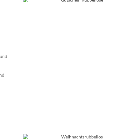
 und
and