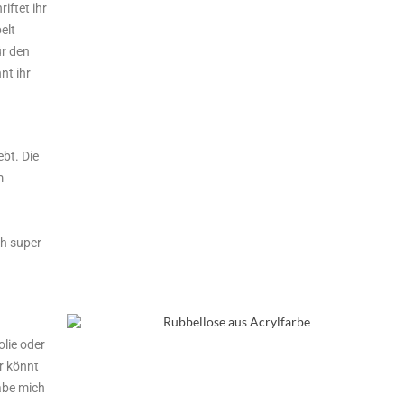
iftet ihr
elt
ür den
nt ihr
bt. Die
m
h super
olie oder
r könnt
abe mich