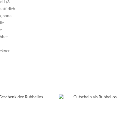
nd 1/3
natürlich
n, sonst
die
e
chher
.
ocknen