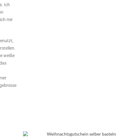
s. Ich
ön
ich mir
enutzt,
rstellen.
ie weiße
 das
mmer
rgebnisse