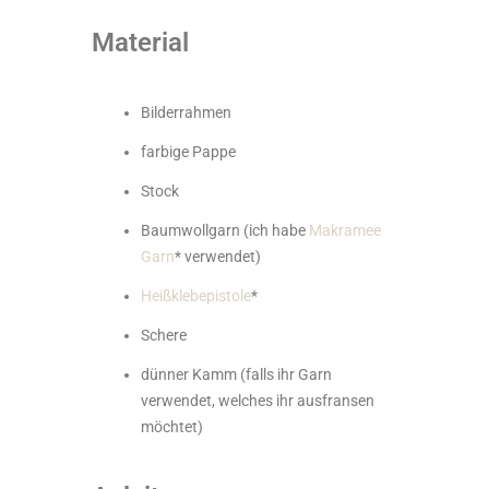
Material
Bilderrahmen
farbige Pappe
Stock
Baumwollgarn (ich habe
Makramee
Garn
* verwendet)
Heißklebepistole
*
Schere
dünner Kamm (falls ihr Garn
verwendet, welches ihr ausfransen
möchtet)