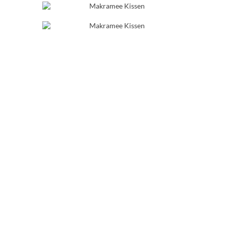
Es folgt das letzte Dreieck aus Rippen- und
Kreuzknoten. Dieses Mal sind die
Kreuzknoten direkt am Rippenknoten gesetzt
worden.