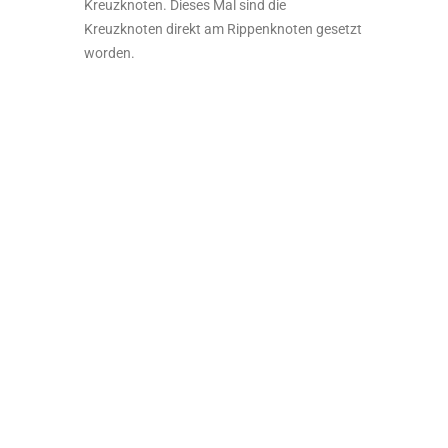
Dreiecken der beiden Seiten einen
Kreuzknoten gesetzt und dann nochmal
einen Rippenknoten. Einfach deshalb, damit
der Übergang insgesamt ein gerades Dreieck
wird. Sieht strukturierter aus.